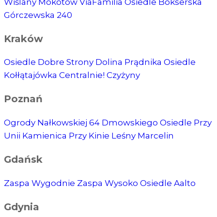
Wiślany Mokotów
ViaFamilia
Osiedle Bokserska
Górczewska 240
Kraków
Osiedle Dobre Strony
Dolina Prądnika
Osiedle
Kołłątajówka
Centralnie! Czyżyny
Poznań
Ogrody Nałkowskiej
64 Dmowskiego
Osiedle Przy
Unii
Kamienica Przy Kinie
Leśny Marcelin
Gdańsk
Zaspa Wygodnie
Zaspa Wysoko
Osiedle Aalto
Gdynia