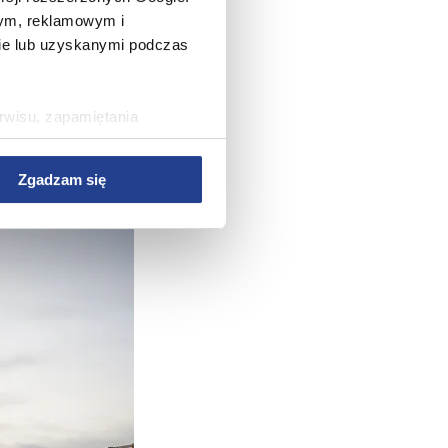
wym, reklamowym i
bie lub uzyskanymi podczas
rwisu, zapamiętania
rawy wydajności Serwisu,
rwisu, dostosowywania
Zgadzam się
az w celach marketingowych.
w Serwisie, przetwarzane są
zetwarzane przez Partnerów
nych osobowych, ich
ania, a także prawo do
o plikach cookie
ystaniem z Serwisu dostępne
tkich plików cookie przez