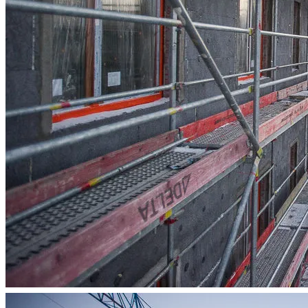
Spravia Sp. z o.o. oraz je
wycofać zgodę i dokonać zmi
„Ustawienia plików cookie” 
Możesz również dostosować
w Serwisie tylko w wybran