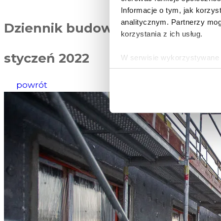
Informacje o tym, jak korzy
analitycznym. Partnerzy mog
Dziennik budowy
korzystania z ich usług.
styczeń 2022
W serwisie wykorzystywane s
wybranych przez użytkownik
zbierania informacji o tym, 
powrót
działania Serwisu do prefer
Informacje, w tym dane oso
przez Spravia Sp. z o.o. ja
Spravia Sp. z o.o. W związ
sprostowania, usunięcia, og
wniesienia skargi do Preze
wykorzystywanych w Serwisi
są w
Polityce prywatności –
Wybierając opcję „Zgadzam