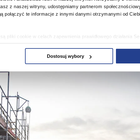
stasz z naszej witryny, udostępniamy partnerom społecznościo
ą połączyć te informacje z innymi danymi otrzymanymi od Cie
ą pliki cookie w celach zapewnienia prawidłowego działania Se
a ustawień i wszelkich wyborów dokonywanych w Serwisie, pop
w jaki sposób użytkownicy korzystają z Serwisu, ulepszania Se
Dostosuj wybory
encji użytkowników, tworzenia statystyk użytkowania Serwisu or
bowe, pozyskane w związku z wykorzystywaniem plików cookie 
ko usługodawcę Serwisu w ww. celach oraz mogą być również pr
ku z powyższym użytkownik ma prawo do dostępu do swoich da
raniczenia przetwarzania, wniesienia sprzeciwu wobec przetwarz
sa Urzędu Ochrony Danych Osobowych. Szczegółowe informacje 
e oraz inne informacje dotyczące prywatności związane z korz
 pliki cookie
.
 się” wyrażasz zgodę na wykorzystywanie w Serwisie wszys