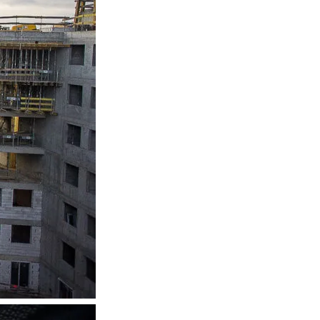
est dobrowolne. Możesz
średnictwem panelu
rzystywanie plików cookie
ybory”.