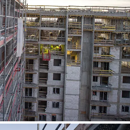
j Partnerów we wskazanych powyżej celach.
Wyrażenie zgody j
any ustawień dotyczących plików cookie w każdej chwili za po
dostępnego z poziomu
Polityki prywatności – pliki cookie
.
 wybory dotyczące plików cookie i udzielić zgody na wyko
ych przez Ciebie celach poprzez wybranie opcji „Dostosuj w