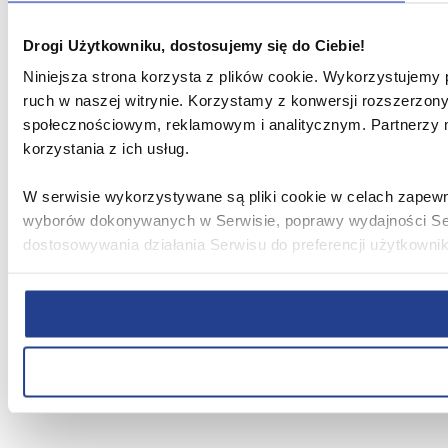
Drogi Użytkowniku, dostosujemy się do Ciebie!
Niniejsza strona korzysta z plików cookie. Wykorzystujemy p
ruch w naszej witrynie. Korzystamy z konwersji rozszerzon
społecznościowym, reklamowym i analitycznym. Partnerzy 
korzystania z ich usług.
W serwisie wykorzystywane są pliki cookie w celach zapewn
wyborów dokonywanych w Serwisie, poprawy wydajności Serwi
dostosowywania działania Serwisu do preferencji użytkowni
Informacje, w tym dane osobowe, pozyskane w związku z wy
Serwisu w ww. celach oraz mogą być również przetwarzane
swoich danych osobowych, ich sprostowania, usunięcia, ogra
do Prezesa Urzędu Ochrony Danych Osobowych. Szczegółowe
prywatności związane z korzystaniem z Serwisu dostępne 
Wybierając opcję „Zgadzam się” wyrażasz zgodę na wykor