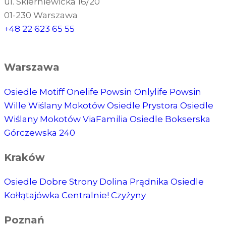
ul. Skierniewicka 16/20
01-230 Warszawa
+48 22 623 65 55
Warszawa
Osiedle Motiff
Onelife Powsin
Onlylife Powsin
Wille Wiślany Mokotów
Osiedle Prystora
Osiedle
Wiślany Mokotów
ViaFamilia
Osiedle Bokserska
Górczewska 240
Kraków
Osiedle Dobre Strony
Dolina Prądnika
Osiedle
Kołłątajówka
Centralnie! Czyżyny
Poznań