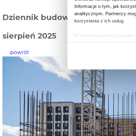
Informacje o tym, jak korzy
analitycznym. Partnerzy mog
Dziennik budowy
korzystania z ich usług.
sierpień 2025
W serwisie wykorzystywane s
wybranych przez użytkownik
zbierania informacji o tym, 
powrót
działania Serwisu do prefer
Informacje, w tym dane oso
przez Spravia Sp. z o.o. ja
Spravia Sp. z o.o. W związ
sprostowania, usunięcia, og
wniesienia skargi do Preze
wykorzystywanych w Serwisi
są w
Polityce prywatności –
Wybierając opcję „Zgadzam