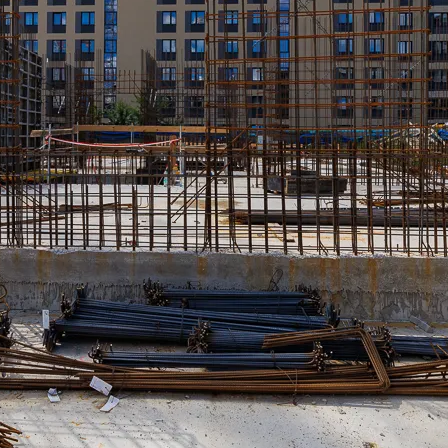
j Partnerów we wskazanych powyżej celach.
Wyrażenie zgody j
any ustawień dotyczących plików cookie w każdej chwili za po
dostępnego z poziomu
Polityki prywatności – pliki cookie
.
 wybory dotyczące plików cookie i udzielić zgody na wyko
ych przez Ciebie celach poprzez wybranie opcji „Dostosuj w