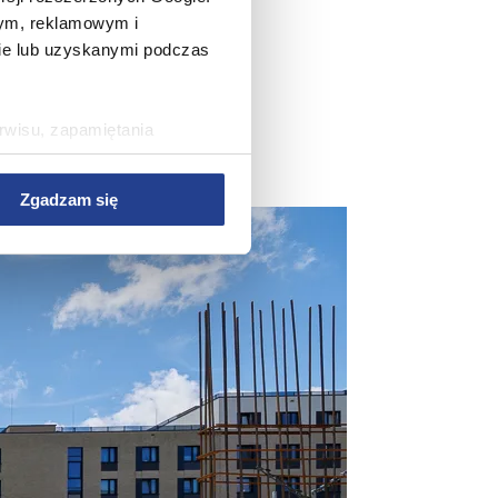
wym, reklamowym i
bie lub uzyskanymi podczas
rwisu, zapamiętania
rawy wydajności Serwisu,
rwisu, dostosowywania
Zgadzam się
az w celach marketingowych.
w Serwisie, przetwarzane są
zetwarzane przez Partnerów
nych osobowych, ich
ania, a także prawo do
o plikach cookie
ystaniem z Serwisu dostępne
tkich plików cookie przez