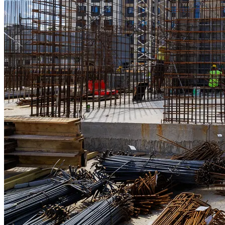
Spravia Sp. z o.o. oraz je
wycofać zgodę i dokonać zmi
„Ustawienia plików cookie” 
Możesz również dostosować
w Serwisie tylko w wybran