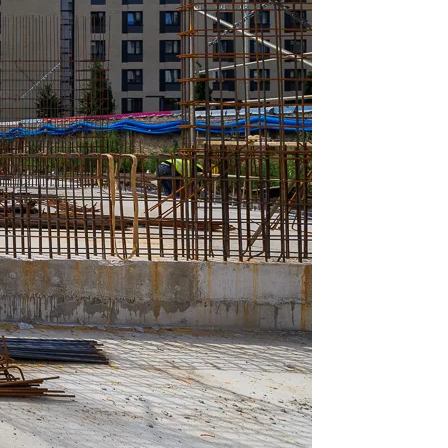
est dobrowolne. Możesz
średnictwem panelu
rzystywanie plików cookie
ybory”.