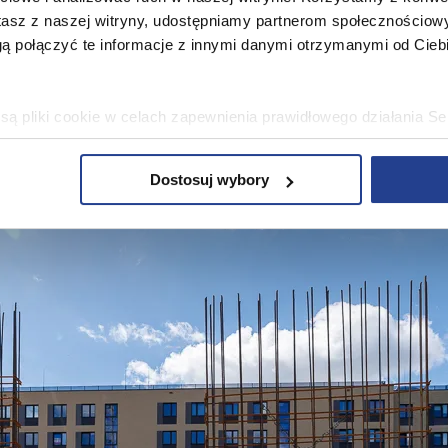
stasz z naszej witryny, udostępniamy partnerom społecznościo
ą połączyć te informacje z innymi danymi otrzymanymi od Cie
ą pliki cookie w celach zapewnienia prawidłowego działania Se
a ustawień i wszelkich wyborów dokonywanych w Serwisie, pop
w jaki sposób użytkownicy korzystają z Serwisu, ulepszania Se
Dostosuj wybory
encji użytkowników, tworzenia statystyk użytkowania Serwisu or
bowe, pozyskane w związku z wykorzystywaniem plików cookie 
ko usługodawcę Serwisu w ww. celach oraz mogą być również pr
ku z powyższym użytkownik ma prawo do dostępu do swoich da
raniczenia przetwarzania, wniesienia sprzeciwu wobec przetwarz
sa Urzędu Ochrony Danych Osobowych. Szczegółowe informacje 
e oraz inne informacje dotyczące prywatności związane z korz
 pliki cookie
.
 się” wyrażasz zgodę na wykorzystywanie w Serwisie wszys