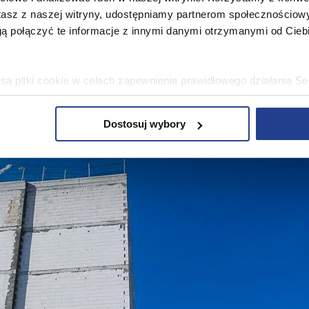
stasz z naszej witryny, udostępniamy partnerom społecznościo
ą połączyć te informacje z innymi danymi otrzymanymi od Cie
ą pliki cookie w celach zapewnienia prawidłowego działania Se
a ustawień i wszelkich wyborów dokonywanych w Serwisie, pop
w jaki sposób użytkownicy korzystają z Serwisu, ulepszania Se
Dostosuj wybory
encji użytkowników, tworzenia statystyk użytkowania Serwisu or
bowe, pozyskane w związku z wykorzystywaniem plików cookie 
ko usługodawcę Serwisu w ww. celach oraz mogą być również pr
ku z powyższym użytkownik ma prawo do dostępu do swoich da
raniczenia przetwarzania, wniesienia sprzeciwu wobec przetwarz
sa Urzędu Ochrony Danych Osobowych. Szczegółowe informacje 
e oraz inne informacje dotyczące prywatności związane z korz
 pliki cookie
.
 się” wyrażasz zgodę na wykorzystywanie w Serwisie wszys