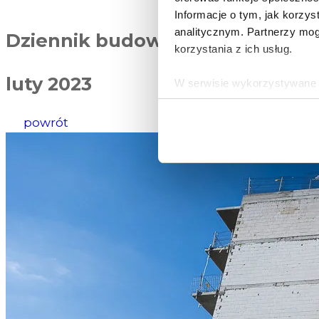
Informacje o tym, jak korzy
analitycznym. Partnerzy mog
Dziennik budowy
korzystania z ich usług.
luty 2023
W serwisie wykorzystywane s
wybranych przez użytkownik
zbierania informacji o tym, 
powrót
działania Serwisu do prefer
Informacje, w tym dane oso
przez Spravia Sp. z o.o. ja
Spravia Sp. z o.o. W związ
sprostowania, usunięcia, og
wniesienia skargi do Preze
wykorzystywanych w Serwisi
są w
Polityce prywatności –
Wybierając opcję „Zgadzam