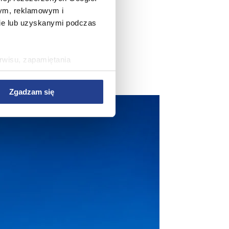
wym, reklamowym i
bie lub uzyskanymi podczas
rwisu, zapamiętania
rawy wydajności Serwisu,
rwisu, dostosowywania
Zgadzam się
az w celach marketingowych.
w Serwisie, przetwarzane są
zetwarzane przez Partnerów
nych osobowych, ich
ania, a także prawo do
o plikach cookie
ystaniem z Serwisu dostępne
tkich plików cookie przez