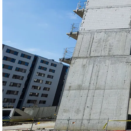
Spravia Sp. z o.o. oraz je
wycofać zgodę i dokonać zmi
„Ustawienia plików cookie” 
Możesz również dostosować
w Serwisie tylko w wybran