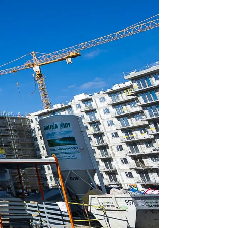
est dobrowolne. Możesz
średnictwem panelu
rzystywanie plików cookie
ybory”.